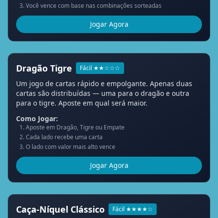
Você vence com base nas combinações sorteadas
Jogar Agora
Dragão Tigre
Fácil ★★☆☆☆
Um jogo de cartas rápido e empolgante. Apenas duas
cartas são distribuídas — uma para o dragão e outra
para o tigre. Aposte em qual será maior.
Como Jogar:
Aposte em Dragão, Tigre ou Empate
Cada lado recebe uma carta
O lado com valor mais alto vence
Jogar Agora
Caça-Níquel Clássico
Fácil ★★★★☆