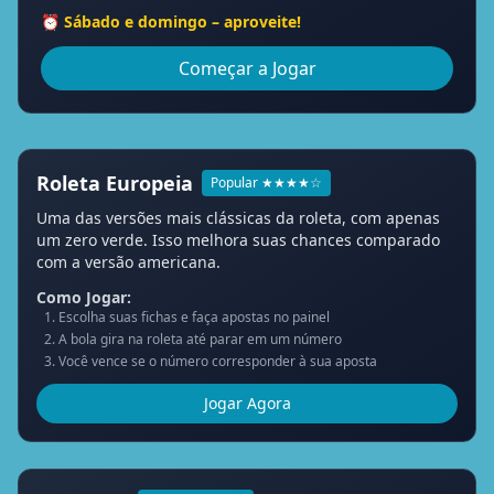
⏰ Sábado e domingo – aproveite!
Começar a Jogar
Roleta Europeia
Popular ★★★★☆
Uma das versões mais clássicas da roleta, com apenas
um zero verde. Isso melhora suas chances comparado
com a versão americana.
Como Jogar:
Escolha suas fichas e faça apostas no painel
A bola gira na roleta até parar em um número
Você vence se o número corresponder à sua aposta
Jogar Agora