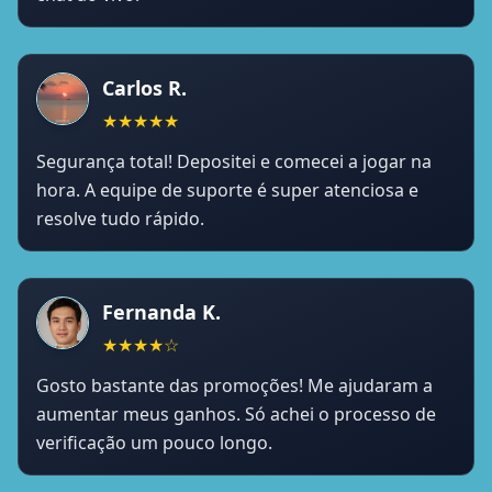
Carlos R.
★★★★★
Segurança total! Depositei e comecei a jogar na
hora. A equipe de suporte é super atenciosa e
resolve tudo rápido.
Fernanda K.
★★★★☆
Gosto bastante das promoções! Me ajudaram a
aumentar meus ganhos. Só achei o processo de
verificação um pouco longo.