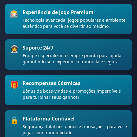
🎰
Experiência de Jogo Premium
Tecnologia avançada, jogos populares e ambiente
autêntico para você se divertir ao máximo.
🧑‍🚀
Suporte 24/7
Equipe especializada sempre pronta para ajudar,
garantindo sua experiência tranquila e segura.
🎁
Recompensas Cósmicas
Bônus de boas-vindas e promoções imperdíveis
para turbinar seus ganhos!
🔒
Plataforma Confiável
Segurança total nos dados e transações, para você
jogar com tranquilidade.