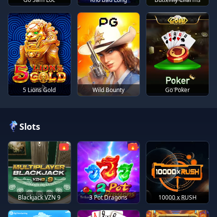
5 Lions Gold
Wild Bounty
Go Poker
Slots
🔥
🔥
Blackjack VZN 9
3 Pot Dragons
10000 x RUSH