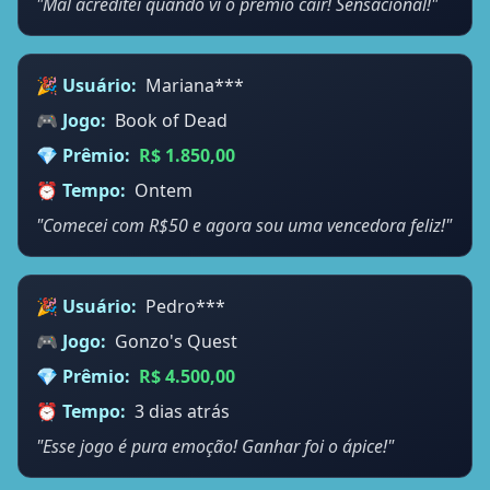
"Mal acreditei quando vi o prêmio cair! Sensacional!"
🎉 Usuário:
Mariana***
🎮 Jogo:
Book of Dead
💎 Prêmio:
R$ 1.850,00
⏰ Tempo:
Ontem
"Comecei com R$50 e agora sou uma vencedora feliz!"
🎉 Usuário:
Pedro***
🎮 Jogo:
Gonzo's Quest
💎 Prêmio:
R$ 4.500,00
⏰ Tempo:
3 dias atrás
"Esse jogo é pura emoção! Ganhar foi o ápice!"