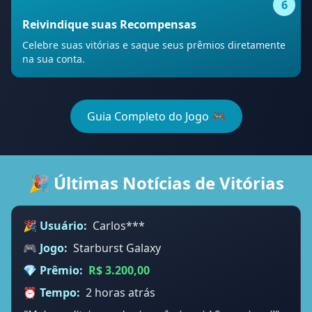
6
Reivindique suas Recompensas
Celebre suas vitórias e saque seus prêmios diretamente
na sua conta.
Guia Completo do Jogo 🎮
🎉 Últimas Notícias de Vitórias
🎉 Usuário:
Carlos***
🎮 Jogo:
Starburst Galaxy
💎 Prêmio:
R$ 3.200,00
⏰ Tempo:
2 horas atrás