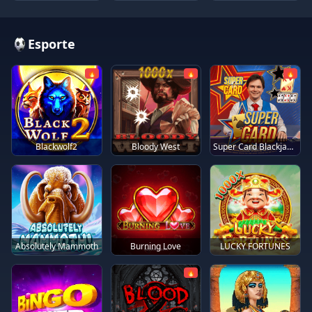
Esporte
🔥
🔥
🔥
Blackwolf2
Bloody West
Super Card Blackjack Live
Absolutely Mammoth
Burning Love
LUCKY FORTUNES
🔥