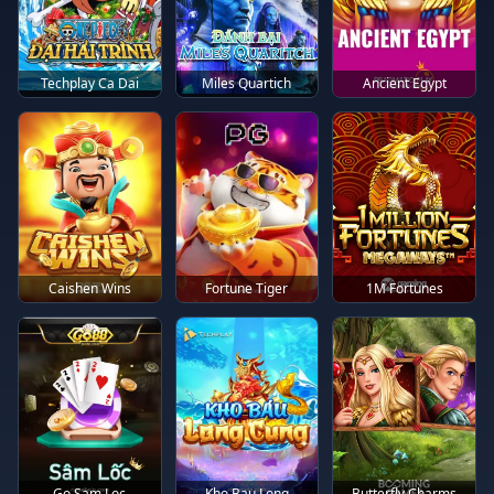
Techplay Ca Dai
Miles Quartich
Ancient Egypt
Caishen Wins
Fortune Tiger
1M Fortunes
Go Sam Loc
Kho Bau Long
Butterfly Charms