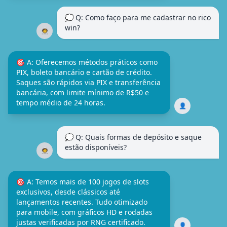
💭 Q: Como faço para me cadastrar no rico
win?
🧑‍🚀
🎯 A: Oferecemos métodos práticos como
PIX, boleto bancário e cartão de crédito.
Saques são rápidos via PIX e transferência
bancária, com limite mínimo de R$50 e
tempo médio de 24 horas.
👤
💭 Q: Quais formas de depósito e saque
estão disponíveis?
🧑‍🚀
🎯 A: Temos mais de 100 jogos de slots
exclusivos, desde clássicos até
lançamentos recentes. Tudo otimizado
para mobile, com gráficos HD e rodadas
justas verificadas por RNG certificado.
👤