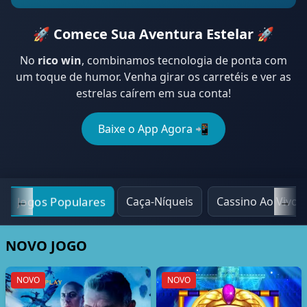
🚀 Comece Sua Aventura Estelar 🚀
No
rico win
, combinamos tecnologia de ponta com
um toque de humor. Venha girar os carretéis e ver as
estrelas caírem em sua conta!
Baixe o App Agora 📲
Jogos Populares
←
Caça-Níqueis
Cassino Ao Vivo
→
NOVO JOGO
NOVO
NOVO