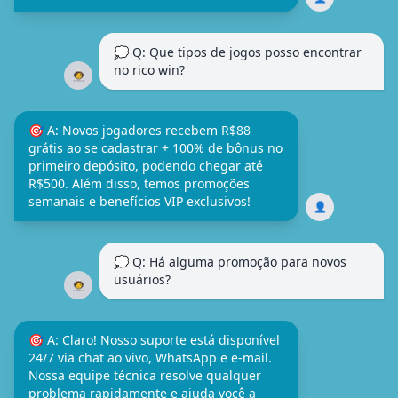
💭 Q: Que tipos de jogos posso encontrar
no rico win?
🧑‍🚀
🎯 A: Novos jogadores recebem R$88
grátis ao se cadastrar + 100% de bônus no
primeiro depósito, podendo chegar até
R$500. Além disso, temos promoções
semanais e benefícios VIP exclusivos!
👤
💭 Q: Há alguma promoção para novos
usuários?
🧑‍🚀
🎯 A: Claro! Nosso suporte está disponível
24/7 via chat ao vivo, WhatsApp e e-mail.
Nossa equipe técnica resolve qualquer
problema rapidamente e ajuda você a