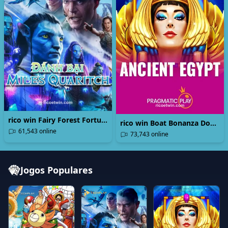
rico win Fairy Forest Fortune
rico win Boat Bonanza Down Under
61,543 online
73,743 online
Jogos Populares