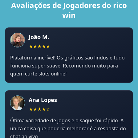
Avaliações de Jogadores do rico
win
João M.
★★★★★
Plataforma incrível! Os gráficos são lindos e tudo
funciona super suave. Recomendo muito para
quem curte slots online!
Ana Lopes
★★★★☆
Ótima variedade de jogos e o saque foi rápido. A
única coisa que poderia melhorar é a resposta do
chat ao vivo.