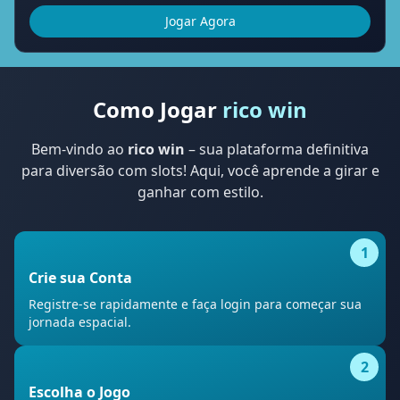
Jogar Agora
Como Jogar
rico win
Bem-vindo ao
rico win
– sua plataforma definitiva
para diversão com slots! Aqui, você aprende a girar e
ganhar com estilo.
1
Crie sua Conta
Registre-se rapidamente e faça login para começar sua
jornada espacial.
2
Escolha o Jogo