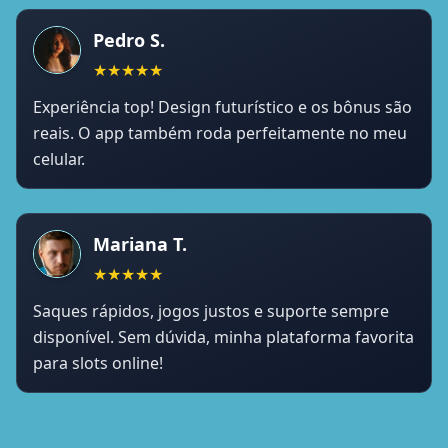
Pedro S.
★★★★★
Experiência top! Design futurístico e os bônus são
reais. O app também roda perfeitamente no meu
celular.
Mariana T.
★★★★★
Saques rápidos, jogos justos e suporte sempre
disponível. Sem dúvida, minha plataforma favorita
para slots online!