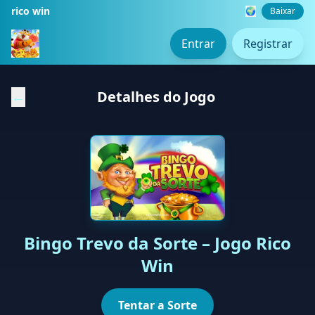
rico win
🌍
Baixar
Entrar
Registrar
←
Detalhes do Jogo
Bingo Trevo da Sorte – Jogo Rico
Win
Tentar a Sorte