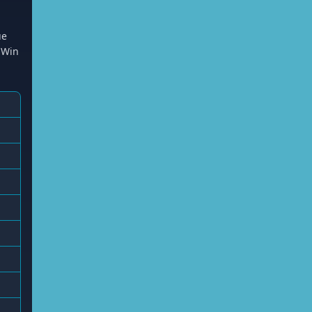
ue
 Win